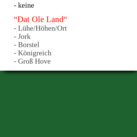
- keine
“Dat Ole Land“
- Lühe/Höhen/Ort
- Jork
- Borstel
- Königreich
- Groß Hove